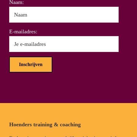
Naam:
E-mailadres:
Footer
Hoenders training & coaching