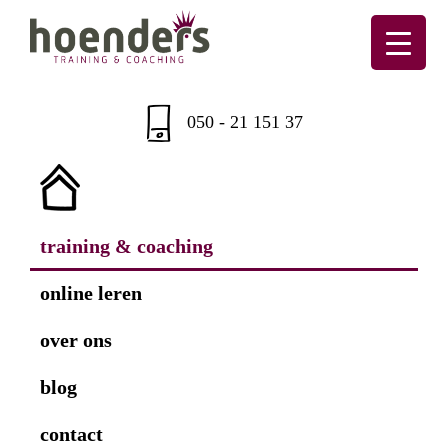
Skip
Skip
Skip
Skip
to
to
to
to
primary
main
primary
footer
Hoenders
Training
navigation
content
sidebar
&
050 - 21 151 37
coaching
training & coaching
online leren
over ons
blog
contact