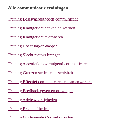
Primary
Alle communicatie trainingen
Training Basisvaardigheden communicatie
Sidebar
Training Klantgericht denken en werken
Training Klantgericht telefoneren
Training Coaching-on-the-job
Training Slecht nieuws brengen
Training Assertief en overtuigend communiceren
Training Grenzen stellen en assertiviteit
Training Effectief communiceren en samenwerken
Training Feedback geven en ontvangen
Training Adviesvaardigheden
Training Proactief bellen
Training Motiverende Gespreksvoering