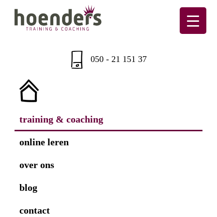
Skip
Skip
Skip
Skip
to
to
to
to
primary
main
primary
footer
Hoenders
Training
navigation
content
sidebar
&
050 - 21 151 37
coaching
training & coaching
online leren
over ons
blog
contact