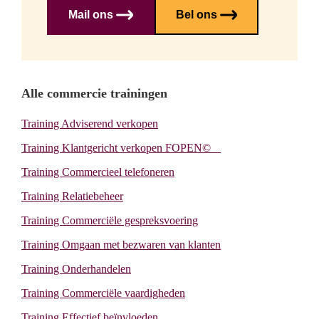
Mail ons
Bel ons
Primary
Alle commercie trainingen
Training Adviserend verkopen
Sidebar
Training Klantgericht verkopen FOPEN©
Training Commercieel telefoneren
Training Relatiebeheer
Training Commerciële gespreksvoering
Training Omgaan met bezwaren van klanten
Training Onderhandelen
Training Commerciële vaardigheden
Training Effectief beïnvloeden