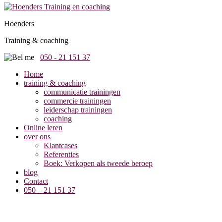
Hoenders
Training & coaching
050 - 21 151 37
Home
training & coaching
communicatie trainingen
commercie trainingen
leiderschap trainingen
coaching
Online leren
over ons
Klantcases
Referenties
Boek: Verkopen als tweede beroep
blog
Contact
050 – 21 151 37