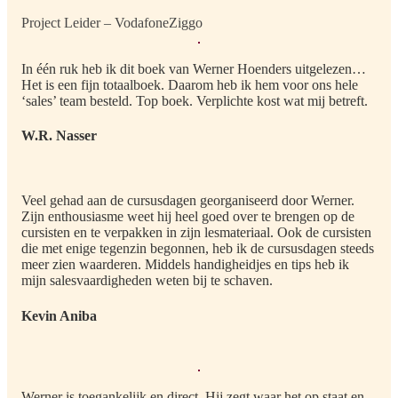
Project Leider – VodafoneZiggo
In één ruk heb ik dit boek van Werner Hoenders uitgelezen…
Het is een fijn totaalboek. Daarom heb ik hem voor ons hele
‘sales’ team besteld. Top boek. Verplichte kost wat mij betreft.
W.R. Nasser
Veel gehad aan de cursusdagen georganiseerd door Werner.
Zijn enthousiasme weet hij heel goed over te brengen op de
cursisten en te verpakken in zijn lesmateriaal. Ook de cursisten
die met enige tegenzin begonnen, heb ik de cursusdagen steeds
meer zien waarderen. Middels handigheidjes en tips heb ik
mijn salesvaardigheden weten bij te schaven.
Kevin Aniba
Werner is toegankelijk en direct. Hij zegt waar het op staat en