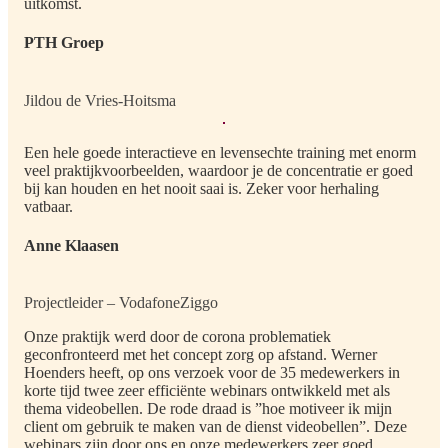
uitkomst.
PTH Groep
Jildou de Vries-Hoitsma
Een hele goede interactieve en levensechte training met enorm
veel praktijkvoorbeelden, waardoor je de concentratie er goed
bij kan houden en het nooit saai is. Zeker voor herhaling
vatbaar.
Anne Klaasen
Projectleider – VodafoneZiggo
Onze praktijk werd door de corona problematiek
geconfronteerd met het concept zorg op afstand. Werner
Hoenders heeft, op ons verzoek voor de 35 medewerkers in
korte tijd twee zeer efficiënte webinars ontwikkeld met als
thema videobellen. De rode draad is ”hoe motiveer ik mijn
client om gebruik te maken van de dienst videobellen”. Deze
webinars zijn door ons en onze medewerkers zeer goed