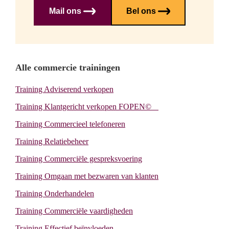
Mail ons
Bel ons
Primary
Alle commercie trainingen
Training Adviserend verkopen
Sidebar
Training Klantgericht verkopen FOPEN©
Training Commercieel telefoneren
Training Relatiebeheer
Training Commerciële gespreksvoering
Training Omgaan met bezwaren van klanten
Training Onderhandelen
Training Commerciële vaardigheden
Training Effectief beïnvloeden