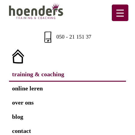
Skip
Skip
Skip
Skip
to
to
to
to
primary
main
primary
footer
Hoenders
Training
navigation
content
sidebar
&
050 - 21 151 37
coaching
training & coaching
online leren
over ons
blog
contact