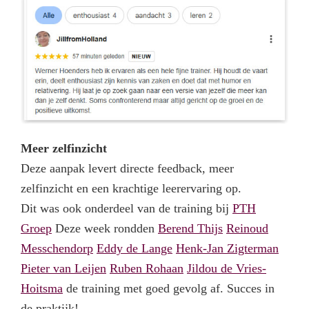
Meer zelfinzicht
Deze aanpak levert directe feedback, meer
zelfinzicht en een krachtige leerervaring op.
Dit was ook onderdeel van de training bij
PTH
Groep
Deze week rondden
Berend Thijs
Reinoud
Messchendorp
Eddy de Lange
Henk-Jan Zigterman
Pieter van Leijen
Ruben Rohaan
Jildou de Vries-
Hoitsma
de training met goed gevolg af. Succes in
de praktijk!