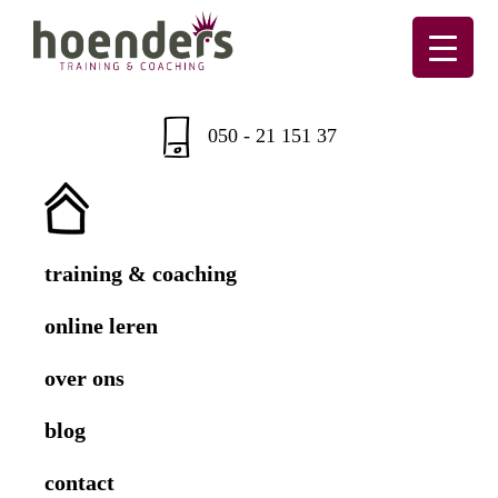
Skip
Skip
Skip
Skip
to
to
to
to
primary
main
primary
footer
Hoenders
Training
navigation
content
sidebar
&
050 - 21 151 37
coaching
training & coaching
online leren
over ons
blog
contact