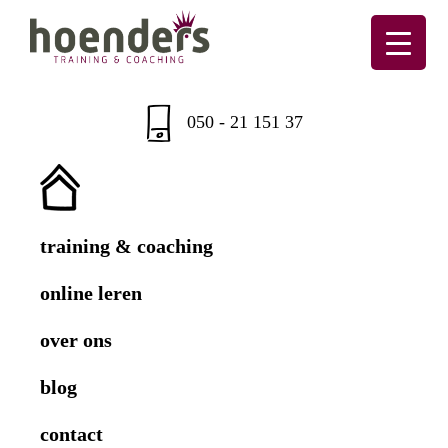
Skip
Skip
Skip
Skip
to
to
to
to
primary
main
primary
footer
Hoenders
Training
navigation
content
sidebar
&
050 - 21 151 37
coaching
training & coaching
online leren
over ons
blog
contact