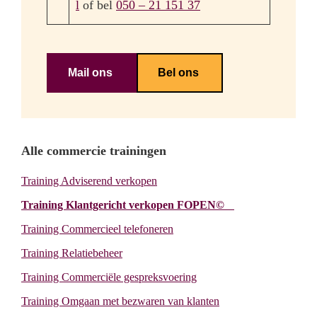
l
of bel
050 – 21 151 37
Mail ons
Bel ons
Primary
Alle commercie trainingen
Training Adviserend verkopen
Sidebar
Training Klantgericht verkopen FOPEN©
Training Commercieel telefoneren
Training Relatiebeheer
Training Commerciële gespreksvoering
Training Omgaan met bezwaren van klanten