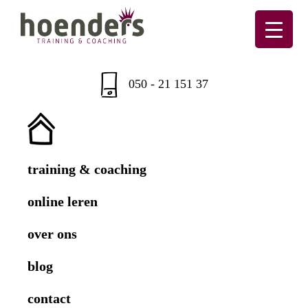
Skip
Skip
Skip
Skip
to
to
to
to
primary
main
primary
footer
Hoenders
Training
navigation
content
sidebar
&
050 - 21 151 37
coaching
training & coaching
online leren
over ons
blog
contact