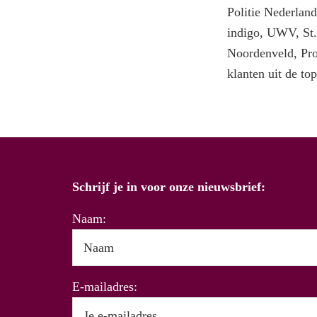
Politie Nederla
indigo, UWV, St
Noordenveld, Proa
klanten uit de t
Schrijf je in voor onze nieuwsbrief:
Naam:
E-mailadres: