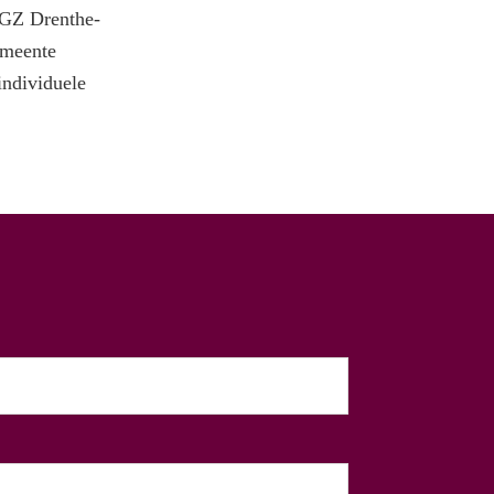
GZ Drenthe-
emeente
individuele