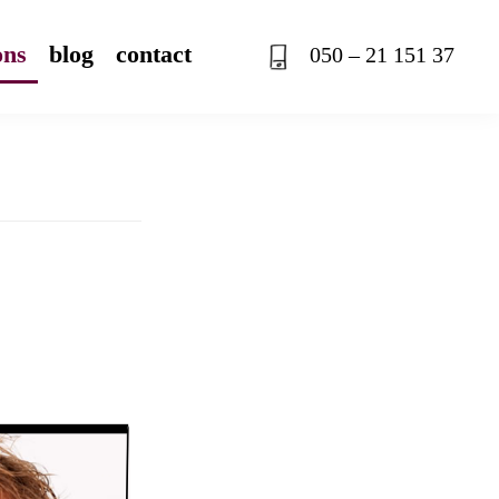
ons
blog
contact
050 – 21 151 37