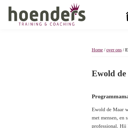
Skip
Skip
Skip
to
to
to
primary
main
footer
Hoenders
navigation
content
Training
&
coaching
Home
/
over ons
/
E
Ewold de
Programmamak
Ewold de Maar we
met mensen, en si
professional. Hij 