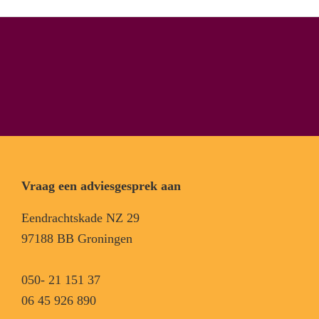
Vraag een adviesgesprek aan
Eendrachtskade NZ 29
97188 BB Groningen
050- 21 151 37
06 45 926 890