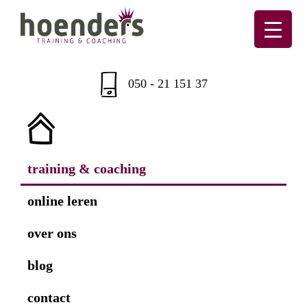
Skip
Skip
Skip
to
to
to
primary
main
footer
Hoenders
Training
navigation
content
&
050 - 21 151 37
coaching
training & coaching
online leren
over ons
blog
contact