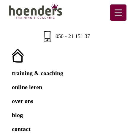
Skip
Skip
Skip
to
to
to
primary
main
footer
Hoenders
Training
navigation
content
&
050 - 21 151 37
coaching
training & coaching
online leren
over ons
blog
contact