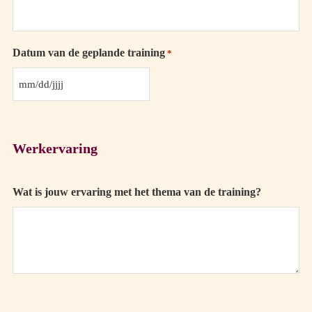
Datum van de geplande training
*
MM
slash
DD
Werkervaring
slash
JJJJ
Wat is jouw ervaring met het thema van de training?