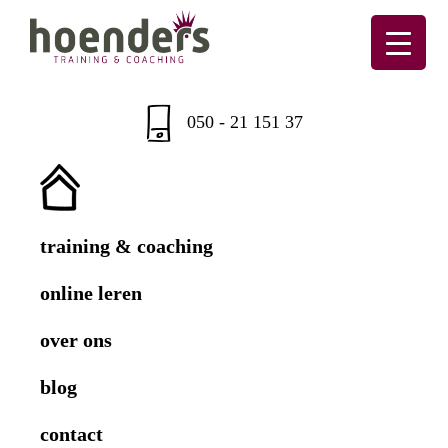
Skip
Skip
Skip
to
to
to
primary
main
footer
Hoenders
Training
navigation
content
&
050 - 21 151 37
coaching
training & coaching
online leren
over ons
blog
contact